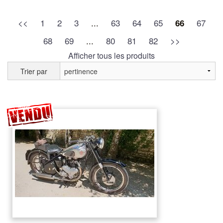
<<
1
2
3
...
63
64
65
67
66
68
69
...
80
81
82
>>
Afficher tous les produits
Trier par