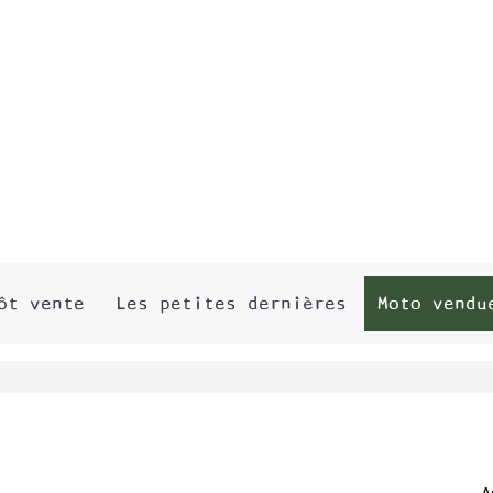
ôt vente
Les petites dernières
Moto vendu
A