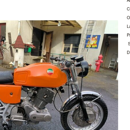
C
O
L
P
S
D