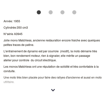
Année: 1955
Cylindrée:350 cm3
N°série A3945
Jolie mono Matchless, ancienne restauration encore fraiche avec quelques
petites traces de patine.
L'entrainement de dynamo est par courroie (modif), la moto démarre très
bien, bon rendement moteur, rien à signaler, elle mérite un passage
atelier pour controle du circuit électrique.
Les monos Matchless ont une réputation de solidité et très confortable à la
conduite.
Une moto très bien placée pour faire des rallyes d'ancienne et aussi en moto
utilitaire.
Les petites veilleuses de phare, les boites à outils lui donne un coté rétro
Nous contacter pour plus de renseignement et photos