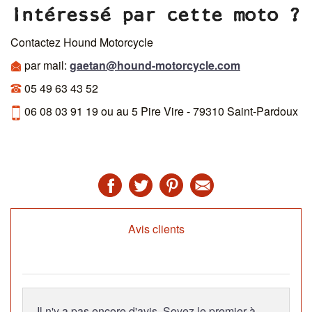
essai possible sur rendez vous tel portable 06 08 03 91 19
Intéressé par cette moto ?
CG Collection Française
Contactez Hound Motorcycle
par mail:
gaetan@hound-motorcycle.com
05 49 63 43 52
06 08 03 91 19 ou au 5 Pire Vire - 79310 Saint-Pardoux
Avis clients
Il n'y a pas encore d'avis. Soyez le premier à