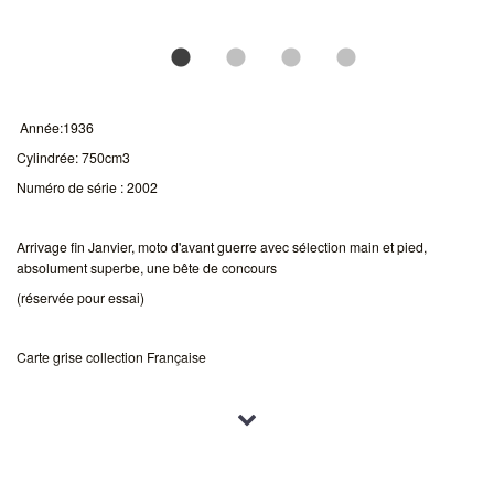
Année:1936
Cylindrée: 750cm3
Numéro de série : 2002
Arrivage fin Janvier, moto d'avant guerre avec sélection main et pied,
absolument superbe, une bête de concours
(réservée pour essai)
Carte grise collection Française
Plus de renseignements et de photos contactez-nous au 06 08 03 91 19
Essai possible sur rendez-vous