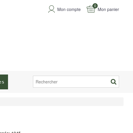
0
Mon compte
Mon panier
es
nnée: 1945