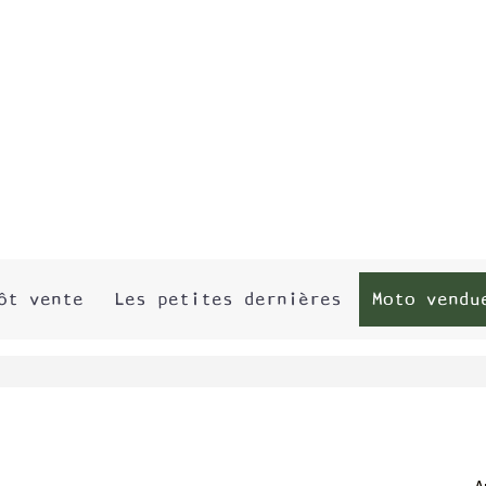
ôt vente
Les petites dernières
Moto vendu
A