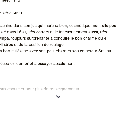
° série 6090
achine dans son jus qui marche bien, cosmétique ment elle peut
esté dans l'état, très correct et le fonctionnement aussi, très
ympa, toujours surprenante à conduire le bon charme du 4
ylindres et de la position de roulage.
n bon millésime avec son petit phare et son compteur Smiths
 écouter tourner et à essayer absolument
ous contacter pour plus de renseignements
ssai possible sur rendez vous
el Portable 06 08 03 91 19