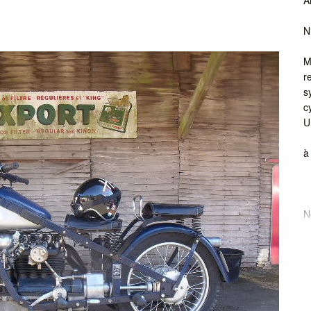
N
M
r
s
c
U
à
N
E
T