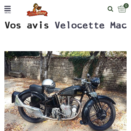
0
MENU
Vos avis
Velocette Mac