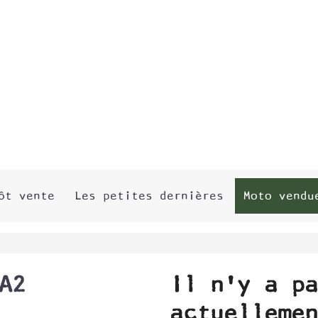
ôt vente
Les petites dernières
Moto vendu
A2
Il n'y a pa
actuellemen